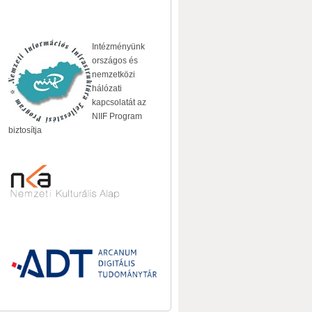
Intézményünk
országos és
nemzetközi
hálózati
kapcsolatát az
NIIF Program
biztosítja