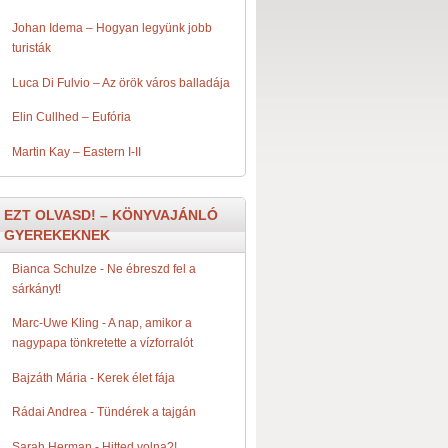
Johan Idema – Hogyan legyünk jobb
turisták
Luca Di Fulvio – Az örök város balladája
Elin Cullhed – Eufória
Martin Kay – Eastern I-II
EZT OLVASD! – KÖNYVAJÁNLÓ
GYEREKEKNEK
Bianca Schulze - Ne ​ébreszd fel a
sárkányt!
Marc-Uwe Kling - A ​nap, amikor a
nagypapa tönkretette a vízforralót
Bajzáth Mária - Kerek ​élet fája
Rádai Andrea - Tündérek ​a tajgán
Sarah Herman - Hitted ​volna?!