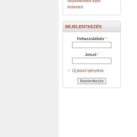
helytörténetről tudni
érdemes!
BEJELENTKEZÉS
Felhasználónév
*
Jelszó
*
Új jelszó igénylése