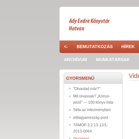
Ugrás a tartalomra
<-
BEMUTATKOZÁS
HÍREK
ARCHÍVUM
MUNKATÁRSAK
Vid
GYORSMENÜ
"Olvastad már?"
Mit olvassak? „Könyv-
jelző” — 100 könyv lista
Séta az intézményben
eMagyarország pont
TÁMOP-3.2.13-12/1-
2013-0064
Országos