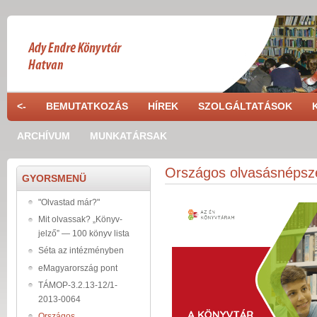
Ugrás a tartalomra
<-
BEMUTATKOZÁS
HÍREK
SZOLGÁLTATÁSOK
ARCHÍVUM
MUNKATÁRSAK
Országos olvasásnépsz
GYORSMENÜ
"Olvastad már?"
Mit olvassak? „Könyv-
jelző” — 100 könyv lista
Séta az intézményben
eMagyarország pont
TÁMOP-3.2.13-12/1-
2013-0064
Országos