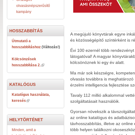
olvasásnépszerűsítő
kampány
HOSSZABBÍTÁS
A megújuló könyvtárak egyre inkább
és közösségépítő színtérként is 
Útmutató a
hosszabbításhoz
(Változás!)
Évi 100 ezernél több rendezvényt 
látogatóval! A magyar könyvtárakb
Kölcsönzések
kölcsönöznek ki egy év alatt.
hosszabbítása 2.
Ma már sok készségre, kompetenc
olvasás továbbra is meghatározó 
KATALÓGUS
érzelmi intelligencia fejlesztése 
Katalógus használata,
Tavaly 112 millió alkalommal vet
keresés
szolgáltatásait használóik.
Gyorsan növekszik a távszolgálta
az online katalógus és adatbáziso
HELYTÖRTÉNET
távhosszabbítás, illetve az online
több helyen találkozni okoseszköz
Minden, amit a