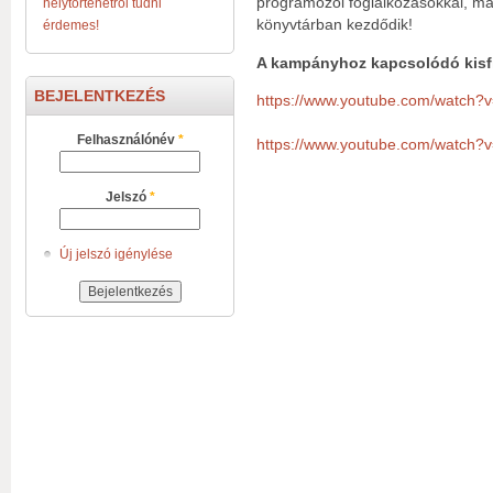
programozói foglalkozásokkal, mak
helytörténetről tudni
könyvtárban kezdődik!
érdemes!
A kampányhoz kapcsolódó kisf
BEJELENTKEZÉS
https://www.youtube.com/watc
Felhasználónév
*
https://www.youtube.com/watch
Jelszó
*
Új jelszó igénylése