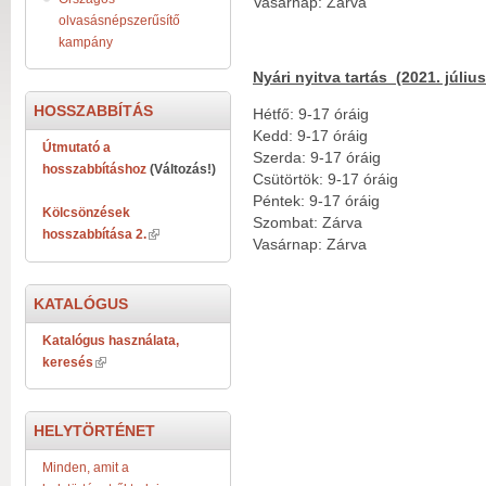
Vasárnap: Zárva
olvasásnépszerűsítő
kampány
Nyári nyitva tartás (2021. júliu
HOSSZABBÍTÁS
Hétfő: 9-17 óráig
Kedd: 9-17 óráig
Útmutató a
Szerda: 9-17 óráig
hosszabbításhoz
(Változás!)
Csütörtök: 9-17 óráig
Péntek: 9-17 óráig
Kölcsönzések
Szombat: Zárva
hosszabbítása 2.
Vasárnap: Zárva
KATALÓGUS
Katalógus használata,
keresés
HELYTÖRTÉNET
Minden, amit a