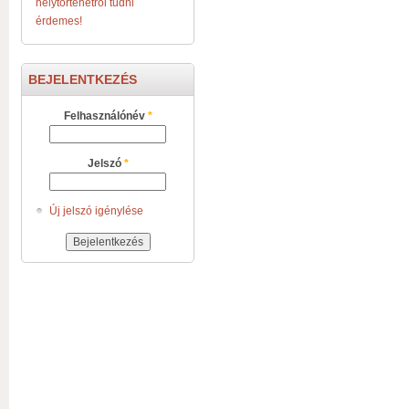
helytörténetről tudni
érdemes!
BEJELENTKEZÉS
Felhasználónév
*
Jelszó
*
Új jelszó igénylése