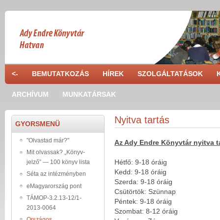
Ugrás a tartalomra
<-
BEMUTATKOZÁS
HÍREK
SZOLGÁLTATÁSOK
ARCHÍVUM
MUNKATÁRSAK
Nyitva tartás
GYORSMENÜ
"Olvastad már?"
Az Ady Endre Könyvtár nyitva t
Mit olvassak? „Könyv-
Hétfő: 9-18 óráig
jelző” — 100 könyv lista
Kedd: 9-18 óráig
Séta az intézményben
Szerda: 9-18 óráig
eMagyarország pont
Csütörtök: Szünnap
TÁMOP-3.2.13-12/1-
Péntek: 9-18 óráig
2013-0064
Szombat: 8-12 óráig
Országos