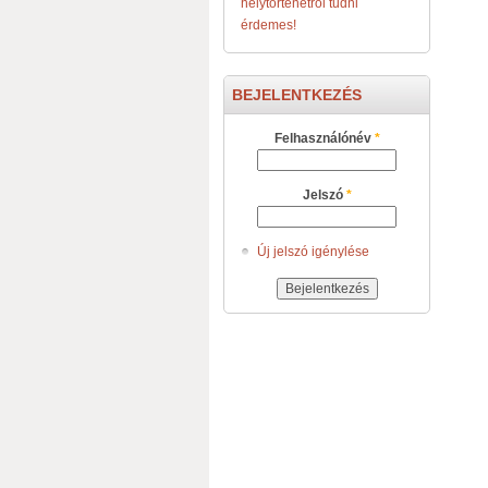
helytörténetről tudni
érdemes!
BEJELENTKEZÉS
Felhasználónév
*
Jelszó
*
Új jelszó igénylése