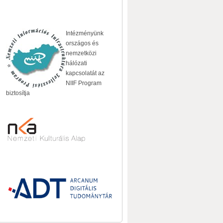
Intézményünk
országos és
nemzetközi
hálózati
kapcsolatát az
NIIF Program
biztosítja