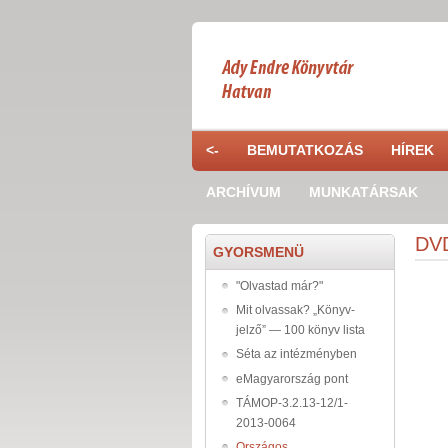
Ugrás a tartalomra
<-
BEMUTATKOZÁS
HÍREK
ARCHÍVUM
MUNKATÁRSAK
DVD
GYORSMENÜ
"Olvastad már?"
Mit olvassak? „Könyv-
jelző” — 100 könyv lista
Séta az intézményben
eMagyarország pont
TÁMOP-3.2.13-12/1-
2013-0064
Országos