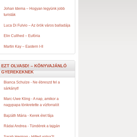
Johan Idema – Hogyan legyünk jobb
turisták
Luca Di Fulvio – Az örök város balladája
Elin Cullhed – Eufória
Martin Kay – Eastern I-II
EZT OLVASD! – KÖNYVAJÁNLÓ
GYEREKEKNEK
Bianca Schulze - Ne ​ébreszd fel a
sárkányt!
Marc-Uwe Kling - A ​nap, amikor a
nagypapa tönkretette a vízforralót
Bajzáth Mária - Kerek ​élet fája
Rádai Andrea - Tündérek ​a tajgán
Sarah Herman - Hitted ​volna?!