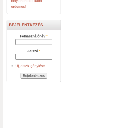
helytörténetről tudni
érdemes!
BEJELENTKEZÉS
Felhasználónév
*
Jelszó
*
Új jelszó igénylése