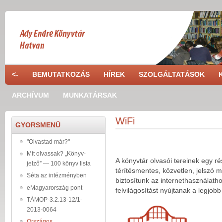
Ugrás a tartalomra
<-
BEMUTATKOZÁS
HÍREK
SZOLGÁLTATÁSOK
ARCHÍVUM
MUNKATÁRSAK
WiFi
GYORSMENÜ
"Olvastad már?"
Mit olvassak? „Könyv-
A könyvtár olvasói tereinek egy ré
jelző” — 100 könyv lista
térítésmentes, közvetlen, jelszó 
Séta az intézményben
biztosítunk az internethasználath
eMagyarország pont
felvilágosítást nyújtanak a legjobb
TÁMOP-3.2.13-12/1-
2013-0064
Országos