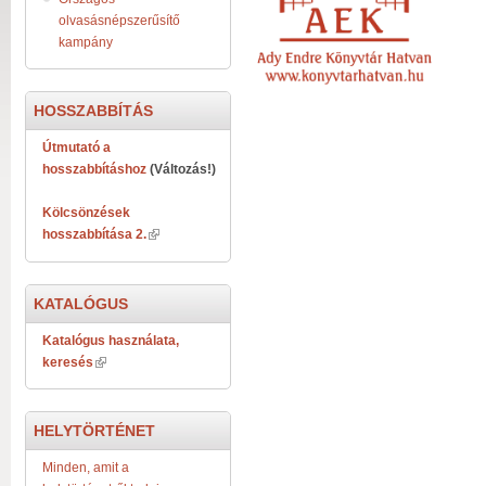
olvasásnépszerűsítő
kampány
HOSSZABBÍTÁS
Útmutató a
hosszabbításhoz
(Változás!)
Kölcsönzések
hosszabbítása 2.
KATALÓGUS
Katalógus használata,
keresés
HELYTÖRTÉNET
Minden, amit a