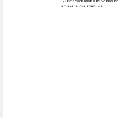
A klubtermek falait a műveikből kiala
emléket állítva számukra.