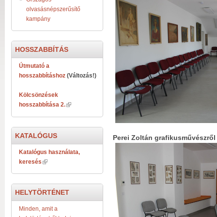
olvasásnépszerűsítő
kampány
HOSSZABBÍTÁS
Útmutató a
hosszabbításhoz
(Változás!)
Kölcsönzések
hosszabbítása 2.
KATALÓGUS
Perei Zoltán grafikusművészről
Katalógus használata,
keresés
HELYTÖRTÉNET
Minden, amit a