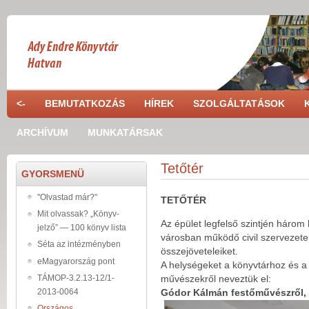
Ugrás a tartalomra
<-
BEMUTATKOZÁS
HÍREK
SZOLGÁLTATÁSOK
ARCHÍVUM
MUNKATÁRSAK
Tetőtér
GYORSMENÜ
"Olvastad már?"
TETŐTÉR
Mit olvassak? „Könyv-
Az épület legfelső szintjén három
jelző” — 100 könyv lista
városban működő civil szervezetek
Séta az intézményben
összejöveteleiket.
eMagyarország pont
A helységeket a könyvtárhoz és a 
TÁMOP-3.2.13-12/1-
művészekről neveztük el:
2013-0064
Gódor Kálmán festőművészről,
Országos