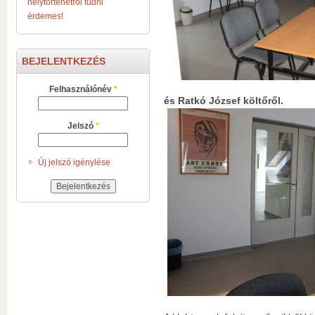
helytörténetről tudni
érdemes!
BEJELENTKEZÉS
Felhasználónév
*
és Ratkó József költőről.
Jelszó
*
Új jelszó igénylése