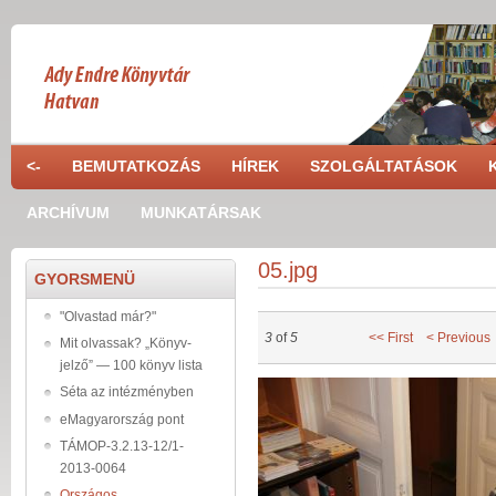
Ugrás a tartalomra
<-
BEMUTATKOZÁS
HÍREK
SZOLGÁLTATÁSOK
ARCHÍVUM
MUNKATÁRSAK
05.jpg
GYORSMENÜ
"Olvastad már?"
3
of
5
<< First
< Previous
Mit olvassak? „Könyv-
jelző” — 100 könyv lista
05_0.jpg
Séta az intézményben
eMagyarország pont
TÁMOP-3.2.13-12/1-
2013-0064
Országos