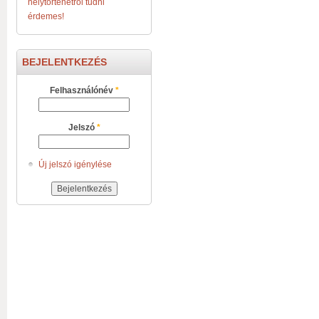
helytörténetről tudni
érdemes!
BEJELENTKEZÉS
Felhasználónév
*
Jelszó
*
Új jelszó igénylése