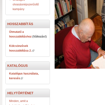
olvasásnépszerűsítő
kampány
HOSSZABBÍTÁS
Útmutató a
hosszabbításhoz
(Változás!)
Kölcsönzések
hosszabbítása 2.
KATALÓGUS
Katalógus használata,
keresés
HELYTÖRTÉNET
Minden, amit a