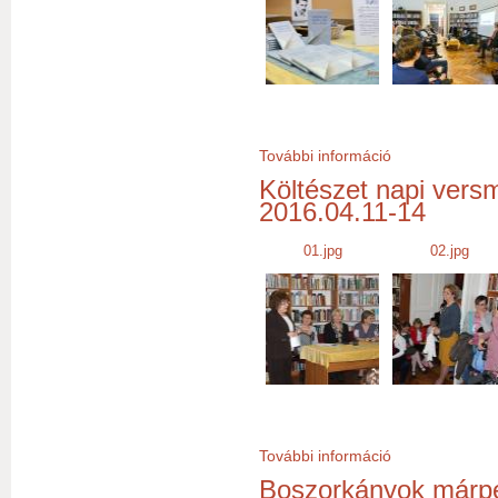
További információ
Angyalok súrolják
Költészet napi vers
2016.04.11-14
01.jpg
02.jpg
01_30.jpg
02_30.jpg
További információ
Költészet napi v
Boszorkányok márpe