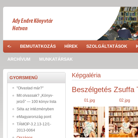
Ugrás a tartalomra
<-
BEMUTATKOZÁS
HÍREK
SZOLGÁLTATÁSOK
ARCHÍVUM
MUNKATÁRSAK
Képgaléria
GYORSMENÜ
Beszélgetés Zsuffa 
"Olvastad már?"
Mit olvassak? „Könyv-
01.jpg
02.jpg
jelző” — 100 könyv lista
Séta az intézményben
01_38.jpg
02_38.jpg
eMagyarország pont
TÁMOP-3.2.13-12/1-
2013-0064
Országos