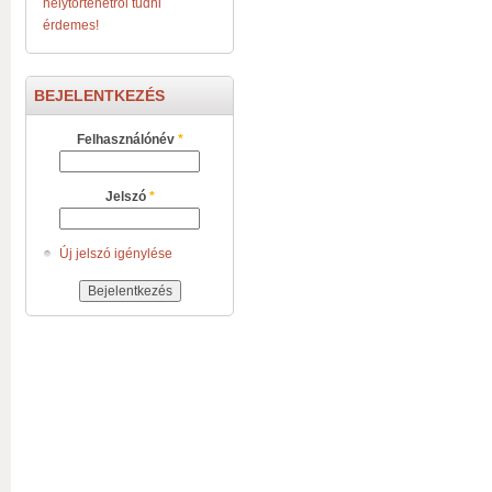
helytörténetről tudni
érdemes!
BEJELENTKEZÉS
Felhasználónév
*
Jelszó
*
Új jelszó igénylése