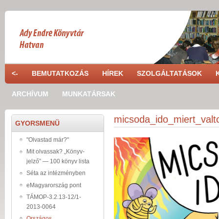
Ugrás a tartalomra
<-
BEMUTATKOZÁS
HÍREK
SZOLGÁLTATÁSOK
ARCHÍVUM
MUNKATÁRSAK
micsoda_ido_miert_valto
GYORSMENÜ
"Olvastad már?"
Mit olvassak? „Könyv-
jelző” — 100 könyv lista
Séta az intézményben
eMagyarország pont
TÁMOP-3.2.13-12/1-
2013-0064
Országos