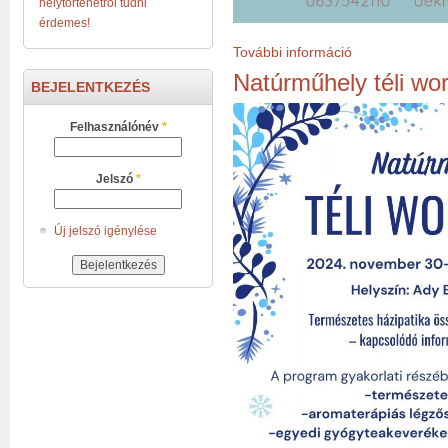
helytörténetről tudni
érdemes!
További információ
Borbála nap a kö
Natúrműhely téli wo
BEJELENTKEZÉS
Felhasználónév
*
Jelszó
*
Új jelszó igénylése