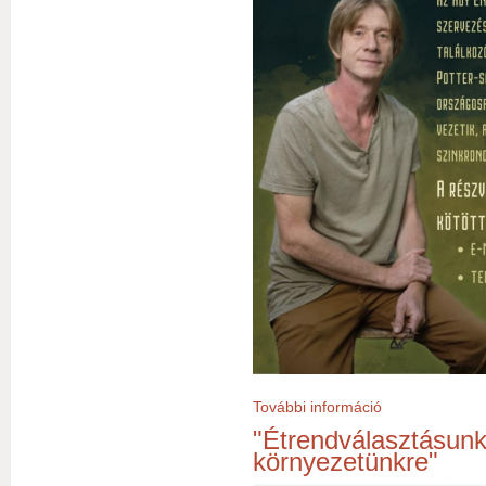
További információ
Az AK-60 vendége
"Étrendválasztásunk
környezetünkre"