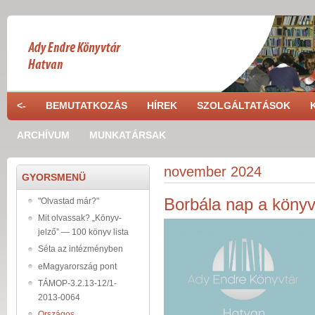
Ugrás a tartalomra
<-
BEMUTATKOZÁS
HÍREK
SZOLGÁLTATÁSOK
ARCHÍVUM
MUNKATÁRSAK
november 2024
GYORSMENÜ
Borbála nap a köny
"Olvastad már?"
Mit olvassak? „Könyv-
jelző” — 100 könyv lista
Séta az intézményben
eMagyarország pont
TÁMOP-3.2.13-12/1-
2013-0064
Országos