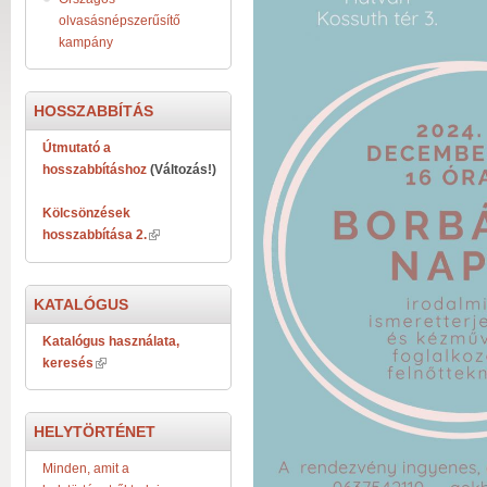
olvasásnépszerűsítő
kampány
HOSSZABBÍTÁS
Útmutató a
hosszabbításhoz
(Változás!)
Kölcsönzések
hosszabbítása 2.
KATALÓGUS
Katalógus használata,
keresés
HELYTÖRTÉNET
Minden, amit a