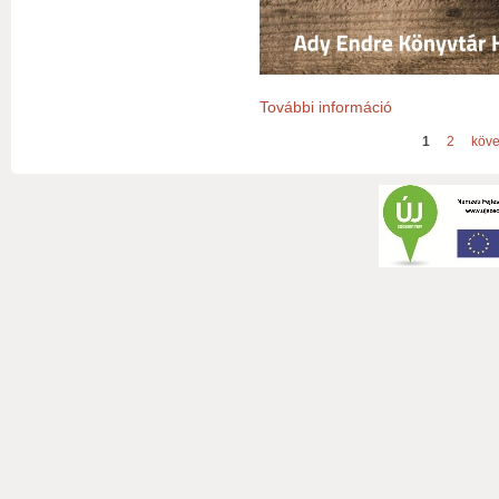
További információ
"Érik a szőlő ...
Oldalak
1
2
köve