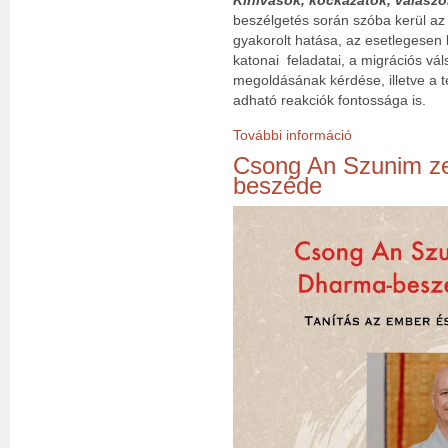
Kihívások, kockázatok, válaszo
beszélgetés során szóba kerül az
gyakorolt hatása, az esetlegesen
katonai feladatai, a migrációs vá
megoldásának kérdése, illetve a 
adható reakciók fontossága is.
További információ
Beszélgetés a glo
Csong An Szunim z
beszéde