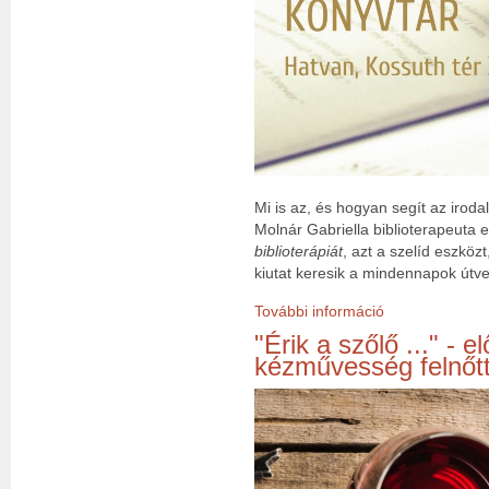
Mi is az, és hogyan segít az irod
Molnár Gabriella biblioterapeuta
biblioterápiát
, azt a szelíd eszköz
kiutat keresik a mindennapok útve
További információ
Előadás a bibliot
"Érik a szőlő ..." - 
kézművesség felnőt