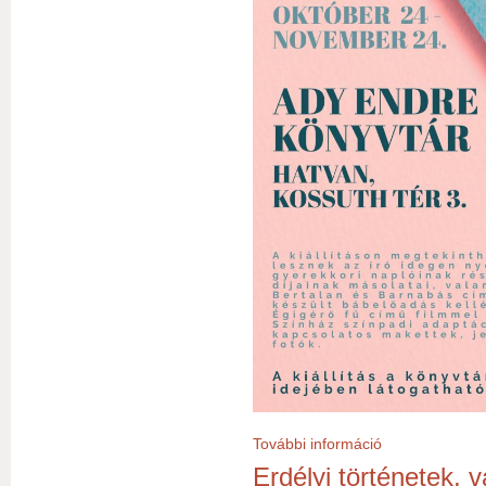
További információ
Janikovszky Éva E
Erdélyi történetek, 