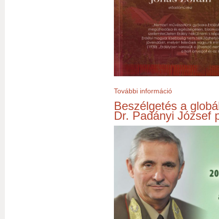
További információ
Erdélyi története
Beszélgetés a globál
Dr. Padányi József p