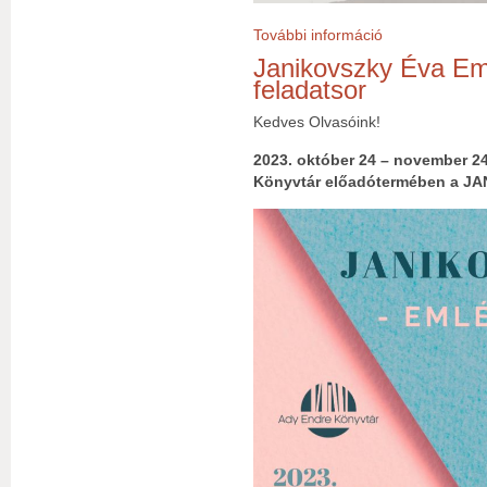
További információ
Vendégeink voltak
Janikovszky Éva Eml
feladatsor
Kedves Olvasóink!
2023. október 24 – november 24
Könyvtár előadótermében a
JA