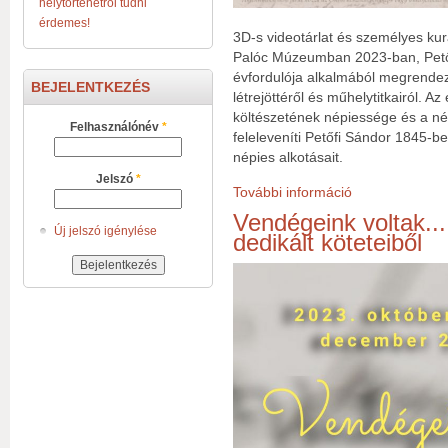
helytörténetről tudni
érdemes!
3D-s videotárlat és személyes ku
Palóc Múzeumban 2023-ban, Petőf
évfordulója alkalmából megrendezett
BEJELENTKEZÉS
létrejöttéről és műhelytitkairól. A
költészetének népiessége és a nép P
Felhasználónév
*
feleleveníti Petőfi Sándor 1845-ben 
népies alkotásait.
Jelszó
*
További információ
Petőfi200 – Vasv
Vendégeink voltak...
Új jelszó igénylése
dedikált köteteiből