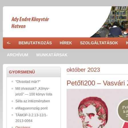
Ugrás a tartalomra
<-
BEMUTATKOZÁS
HÍREK
SZOLGÁLTATÁSOK
ARCHÍVUM
MUNKATÁRSAK
október 2023
GYORSMENÜ
Petőfi200 – Vasvári
"Olvastad már?"
Mit olvassak? „Könyv-
jelző” — 100 könyv lista
Séta az intézményben
eMagyarország pont
TÁMOP-3.2.13-12/1-
2013-0064
Országos