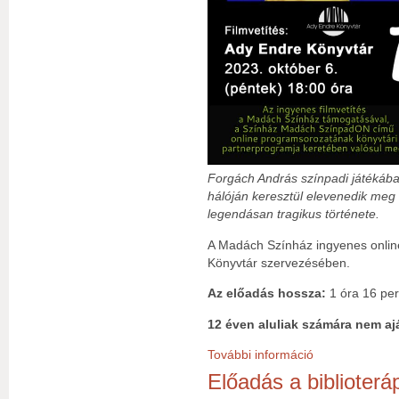
Forgách András színpadi játékába
hálóján keresztül elevenedik me
legendásan tragikus története.
A Madách Színház ingyenes online
Könyvtár szervezésében.
Az előadás hossza:
1 óra 16 pe
12 éven aluliak számára nem ajá
További információ
Filmvetítés: Terc
Előadás a biblioteráp