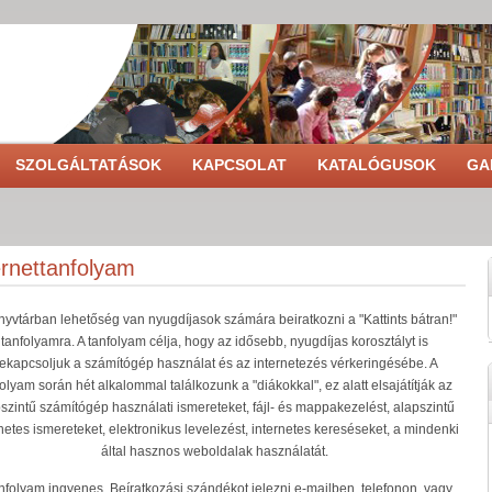
SZOLGÁLTATÁSOK
KAPCSOLAT
KATALÓGUSOK
GA
ernettanfolyam
nyvtárban lehetőség van nyugdíjasok számára beiratkozni a "Kattints bátran!"
tanfolyamra. A tanfolyam célja, hogy az idősebb, nyugdíjas korosztályt is
ekapcsoljuk a számítógép használat és az internetezés vérkeringésébe. A
olyam során hét alkalommal találkozunk a "diákokkal", ez alatt elsajátítják az
szintű számítógép használati ismereteket, fájl- és mappakezelést, alapszintű
netes ismereteket, elektronikus levelezést, internetes kereséseket, a mindenki
által hasznos weboldalak használatát.
anfolyam ingyenes. Beíratkozási szándékot jelezni e-mailben, telefonon, vagy