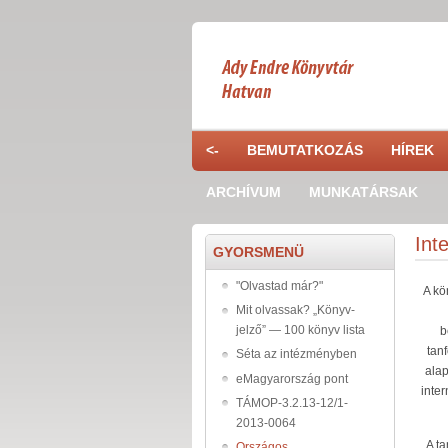
Ugrás a tartalomra
<-
BEMUTATKOZÁS
HÍREK
ARCHÍVUM
MUNKATÁRSAK
Int
GYORSMENÜ
"Olvastad már?"
A kö
Mit olvassak? „Könyv-
jelző” — 100 könyv lista
b
tanf
Séta az intézményben
alap
eMagyarország pont
inter
TÁMOP-3.2.13-12/1-
2013-0064
A t
Országos