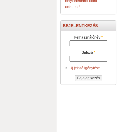
helytörténetről tudni
érdemes!
BEJELENTKEZÉS
Felhasználónév
*
Jelszó
*
Új jelszó igénylése