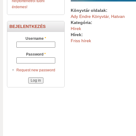
helytörténetről tudni
érdemes!
Könyvtár oldalak:
Ady Endre Könyvtár, Hatvan
Kategória:
BEJELENTKEZÉS
Hírek
Hírek:
Username
*
Friss hírek
Password
*
Request new password