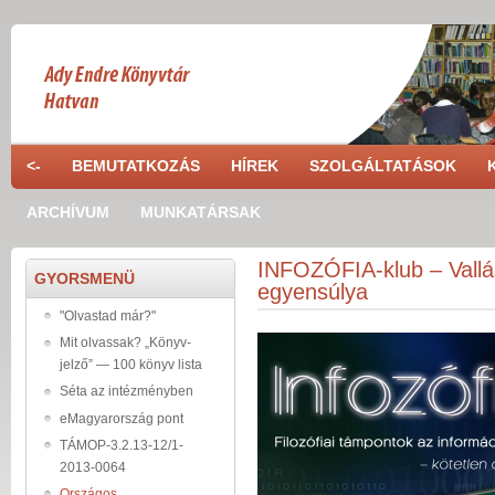
Skip to main content
<-
BEMUTATKOZÁS
HÍREK
SZOLGÁLTATÁSOK
ARCHÍVUM
MUNKATÁRSAK
INFOZÓFIA-klub – Vallás
GYORSMENÜ
egyensúlya
"Olvastad már?"
Mit olvassak? „Könyv-
jelző” — 100 könyv lista
Séta az intézményben
eMagyarország pont
TÁMOP-3.2.13-12/1-
2013-0064
Országos