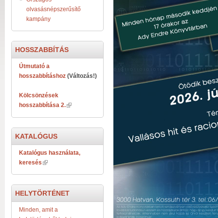
olvasásnépszerűsítő
kampány
HOSSZABBÍTÁS
Útmutató a
hosszabbításhoz
(Változás!)
Kölcsönzések
hosszabbítása 2.
KATALÓGUS
Katalógus használata,
keresés
HELYTÖRTÉNET
Minden, amit a