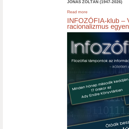
JÓNÁS ZOLTÁN (1947-2026)
Read more
about In memoriam Jónás Z
INFOZÓFIA-klub – Va
racionalizmus egyen