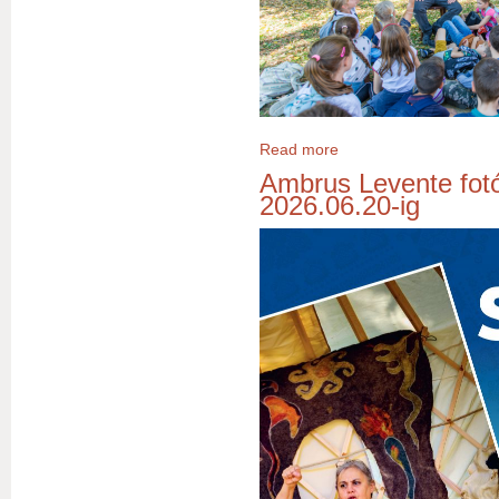
Read more
about Hetedhét családi m
Ambrus Levente fotók
2026.06.20-ig