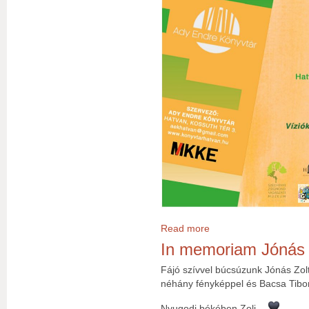
Read more
about Ünnepi Könyvhét az
In memoriam Jónás Z
Fájó szívvel búcsúzunk Jónás Zolt
néhány fényképpel és Bacsa Tibor
Nyugodj békében Zoli…