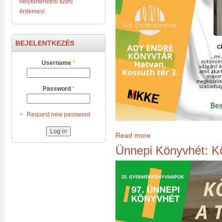
helytörténetről tudni
érdemes!
BEJELENTKEZÉS
Username
*
Password
*
Request new password
Read more
about Ünnepi Könyvhét: D
Ünnepi Könyvhét: Kö