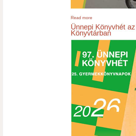
Read more
about Ünnepi Könyvhét: K
Ünnepi Könyvhét az
Könyvtárban