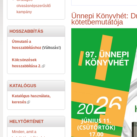
olvasásnépszerűsítő
kampány
Ünnepi Könyvhét: D
kötetbemutatója
HOSSZABBÍTÁS
Útmutató a
hosszabbításhoz
(Változás!)
Kölcsönzések
hosszabbítása 2.
KATALÓGUS
Katalógus használata,
keresés
HELYTÖRTÉNET
Minden, amit a