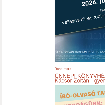
Read more
about INFOZÓFIA-klub – Va
ÜNNEPI KÖNYVHÉT 
Kácsor Zoltán - gye