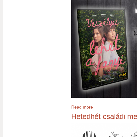
Read more
about Filmbarátok köre – V
Hetedhét családi me