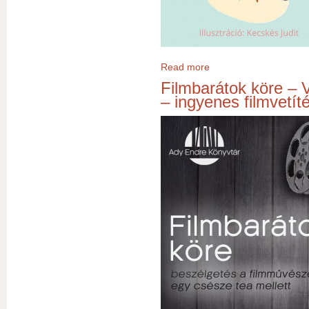
Read more
about ÜNNEPI KÖNYVHÉT –
Filmbarátok köre – V
– ingyenes filmvetí