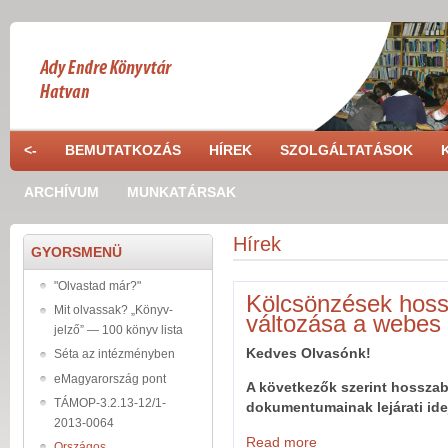
Skip to main content
<-
BEMUTATKOZÁS
HÍREK
SZOLGÁLTATÁSOK
ARCHÍVUM
MUNKATÁRSAK
Hírek
GYORSMENÜ
"Olvastad már?"
Kölcsönzések hoss
Mit olvassak? „Könyv-
változása a webes 
jelző” — 100 könyv lista
Kedves Olvasónk!
Séta az intézményben
eMagyarország pont
A
következők szerint hosszab
TÁMOP-3.2.13-12/1-
dokumentumainak lejárati ide
2013-0064
Read more
about Kölcsönzések hos
Országos