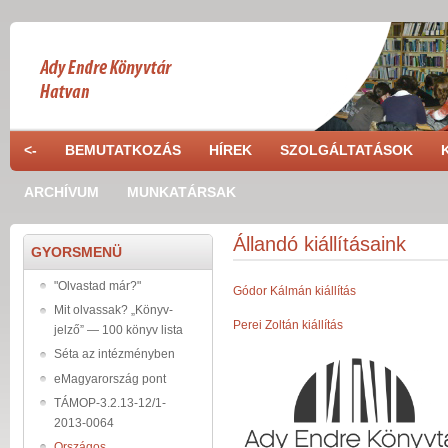
Skip to main content
<-
BEMUTATKOZÁS
HÍREK
SZOLGÁLTATÁSOK
ARCHÍVUM
MUNKATÁRSAK
Állandó kiállításaink
GYORSMENÜ
"Olvastad már?"
Gódor Kálmán kiállítás
Mit olvassak? „Könyv-
Perei Zoltán kiállítás
jelző” — 100 könyv lista
Séta az intézményben
eMagyarország pont
TÁMOP-3.2.13-12/1-
2013-0064
Országos