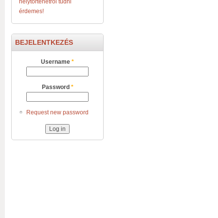
helytörténetről tudni
érdemes!
BEJELENTKEZÉS
Username
*
Password
*
Request new password