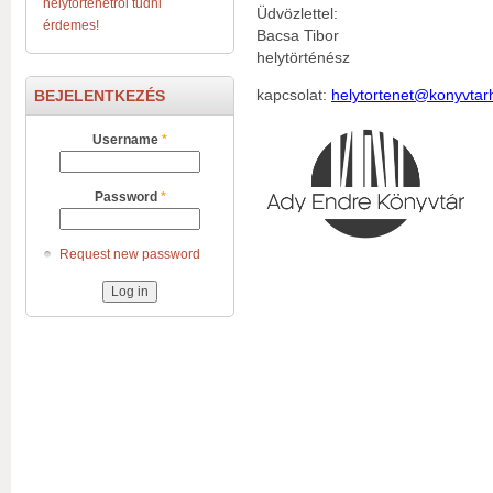
helytörténetről tudni
Üdvözlettel:
érdemes!
Bacsa Tibor
helytörténész
BEJELENTKEZÉS
kapcsolat:
helytortenet@konyvtar
Username
*
Password
*
Request new password