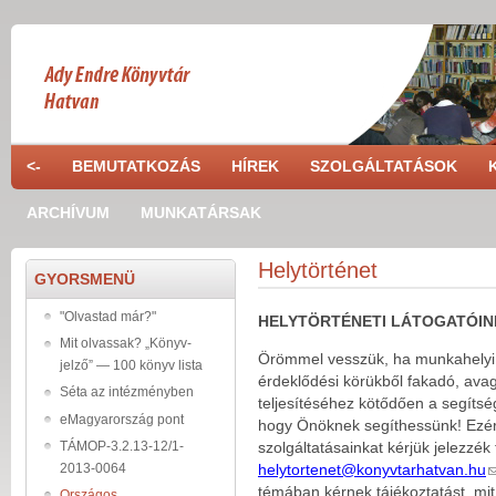
Skip to main content
<-
BEMUTATKOZÁS
HÍREK
SZOLGÁLTATÁSOK
ARCHÍVUM
MUNKATÁRSAK
Helytörténet
GYORSMENÜ
"Olvastad már?"
HELYTÖRTÉNETI LÁTOGATÓIN
Mit olvassak? „Könyv-
Örömmel vesszük, ha munkahelyi, 
jelző” — 100 könyv lista
érdeklődési körükből fakadó, av
Séta az intézményben
teljesítéséhez kötődően a segítsé
eMagyarország pont
hogy Önöknek segíthessünk! Ezért
TÁMOP-3.2.13-12/1-
szolgáltatásainkat kérjük jelezzék 
2013-0064
helytortenet@konyvtarhatvan.hu
témában kérnek tájékoztatást, mit
Országos