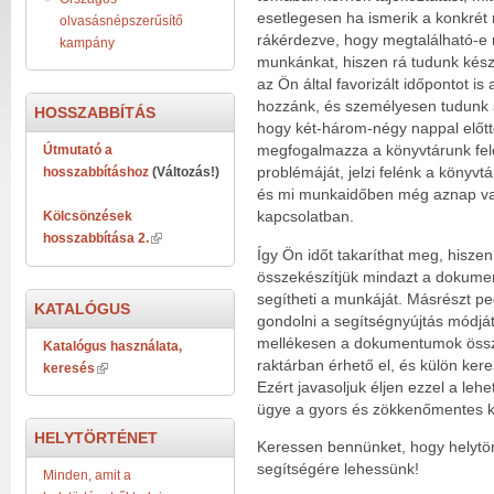
esetlegesen ha ismerik a konkré
olvasásnépszerűsítő
rákérdezve, hogy megtalálható-e 
kampány
munkánkat, hiszen rá tudunk készü
az Ön által favorizált időpontot is
hozzánk, és személyesen tudunk se
HOSSZABBÍTÁS
hogy két-három-négy nappal előtte
Útmutató a
megfogalmazza a könyvtárunk felé 
hosszabbításhoz
(Változás!)
problémáját, jelzi felénk a könyvtá
és mi munkaidőben még aznap vag
Kölcsönzések
kapcsolatban.
hosszabbítása 2.
Így Ön időt takaríthat meg, hisze
összekészítjük mindazt a dokum
segítheti a munkáját. Másrészt pe
KATALÓGUS
gondolni a segítségnyújtás módját
mellékesen a dokumentumok össze
Katalógus használata,
raktárban érhető el, és külön kere
keresés
Ezért javasoljuk éljen ezzel a le
ügye a gyors és zökkenőmentes ki
HELYTÖRTÉNET
Keressen bennünket, hogy helytö
segítségére lehessünk!
Minden, amit a