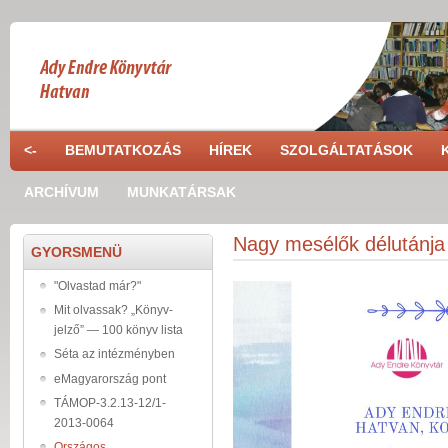
Skip to main content
<-
BEMUTATKOZÁS
HÍREK
SZOLGÁLTATÁSOK
ARCHÍVUM
MUNKATÁRSAK
Nagy mesélők délutánja
GYORSMENÜ
"Olvastad már?"
Mit olvassak? „Könyv-
jelző” — 100 könyv lista
Séta az intézményben
eMagyarország pont
TÁMOP-3.2.13-12/1-
2013-0064
Országos