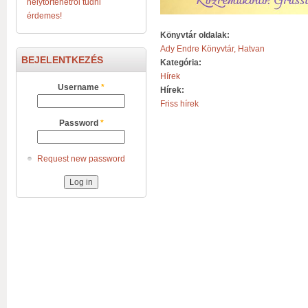
helytörténetről tudni
érdemes!
Könyvtár oldalak:
Ady Endre Könyvtár, Hatvan
BEJELENTKEZÉS
Kategória:
Hírek
Username
*
Hírek:
Friss hírek
Password
*
Request new password