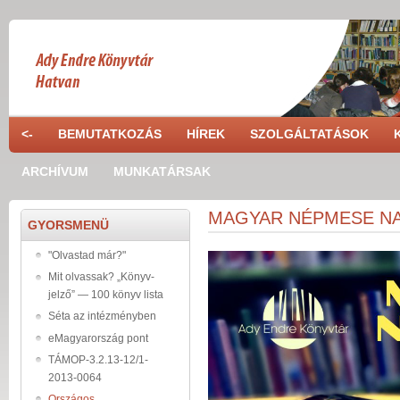
Skip to main content
<-
BEMUTATKOZÁS
HÍREK
SZOLGÁLTATÁSOK
ARCHÍVUM
MUNKATÁRSAK
MAGYAR NÉPMESE NAP
GYORSMENÜ
"Olvastad már?"
Mit olvassak? „Könyv-
jelző” — 100 könyv lista
Séta az intézményben
eMagyarország pont
TÁMOP-3.2.13-12/1-
2013-0064
Országos