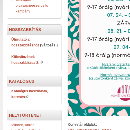
olvasásnépszerűsítő
kampány
HOSSZABBÍTÁS
Útmutató a
hosszabbításhoz
(Változás!)
Kölcsönzések
hosszabbítása 2.
KATALÓGUS
Katalógus használata,
keresés
HELYTÖRTÉNET
Könyvtár oldalak:
Minden, amit a