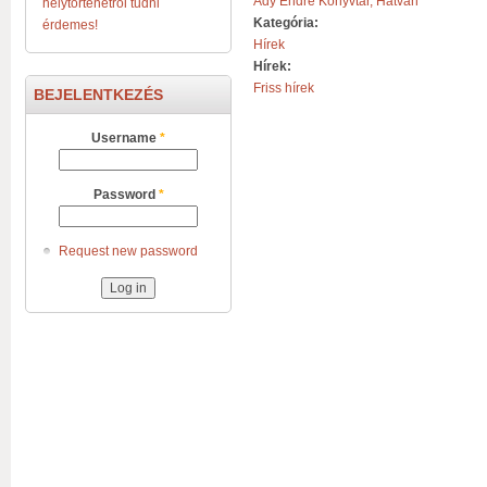
Ady Endre Könyvtár, Hatvan
helytörténetről tudni
Kategória:
érdemes!
Hírek
Hírek:
Friss hírek
BEJELENTKEZÉS
Username
*
Password
*
Request new password