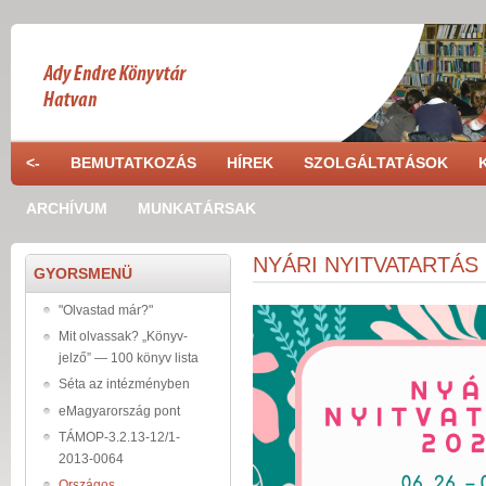
Skip to main content
<-
BEMUTATKOZÁS
HÍREK
SZOLGÁLTATÁSOK
ARCHÍVUM
MUNKATÁRSAK
NYÁRI NYITVATARTÁS 
GYORSMENÜ
"Olvastad már?"
Mit olvassak? „Könyv-
jelző” — 100 könyv lista
Séta az intézményben
eMagyarország pont
TÁMOP-3.2.13-12/1-
2013-0064
Országos