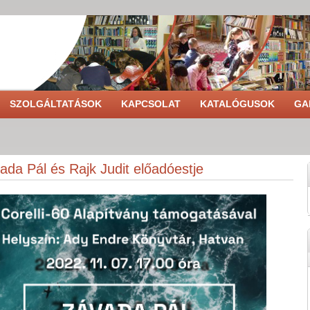
SZOLGÁLTATÁSOK
KAPCSOLAT
KATALÓGUSOK
GA
ada Pál és Rajk Judit előadóestje