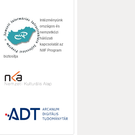
Intézményünk
országos és
nemzetközi
hálózati
kapcsolatát az
NIIF Program
biztosítja