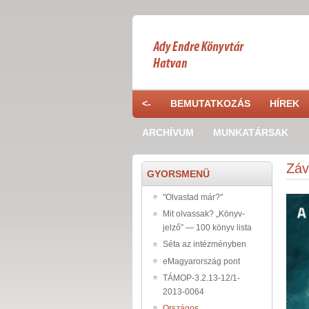
Skip to main content
<-
BEMUTATKOZÁS
HÍREK
ARCHÍVUM
MUNKATÁRSAK
Záv
GYORSMENÜ
"Olvastad már?"
Mit olvassak? „Könyv-
jelző” — 100 könyv lista
Séta az intézményben
eMagyarország pont
TÁMOP-3.2.13-12/1-
2013-0064
Országos