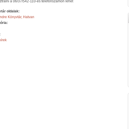
ztrálni a 06/37/542-110-es telefonszámon lehet
tár oldalak:
ndre Könyvtár, Hatvan
ória:
:
hírek