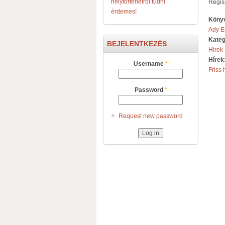
helytörténetről tudni
Regis
érdemes!
Könyv
Ady E
Kateg
BEJELENTKEZÉS
Hírek
Hírek
Username
*
Friss 
Password
*
Request new password