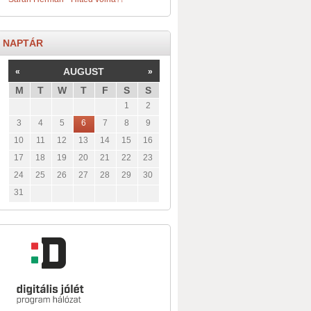
NAPTÁR
AUGUST
«
»
M
T
W
T
F
S
S
1
2
3
4
5
6
7
8
9
10
11
12
13
14
15
16
17
18
19
20
21
22
23
24
25
26
27
28
29
30
31