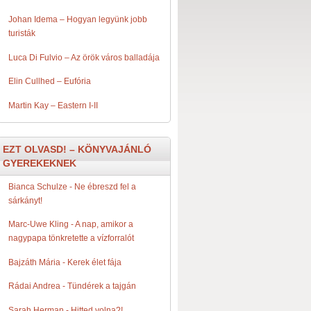
Johan Idema – Hogyan legyünk jobb
turisták
Luca Di Fulvio – Az örök város balladája
Elin Cullhed – Eufória
Martin Kay – Eastern I-II
EZT OLVASD! – KÖNYVAJÁNLÓ
GYEREKEKNEK
Bianca Schulze - Ne ​ébreszd fel a
sárkányt!
Marc-Uwe Kling - A ​nap, amikor a
nagypapa tönkretette a vízforralót
Bajzáth Mária - Kerek ​élet fája
Rádai Andrea - Tündérek ​a tajgán
Sarah Herman - Hitted ​volna?!