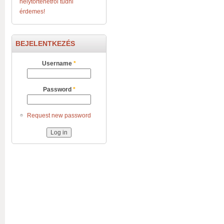
helytörténetről tudni
érdemes!
BEJELENTKEZÉS
Username
*
Password
*
Request new password