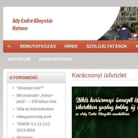
Skip to main content
<-
BEMUTATKOZÁS
HÍREK
SZOLGÁLTATÁSOK
ARCHÍVUM
MUNKATÁRSAK
Karácsonyi üdvözlet
GYORSMENÜ
"Olvastad már?"
Mit olvassak? „Könyv-
jelző” — 100 könyv lista
Séta az intézményben
eMagyarország pont
TÁMOP-3.2.13-12/1-
2013-0064
Országos